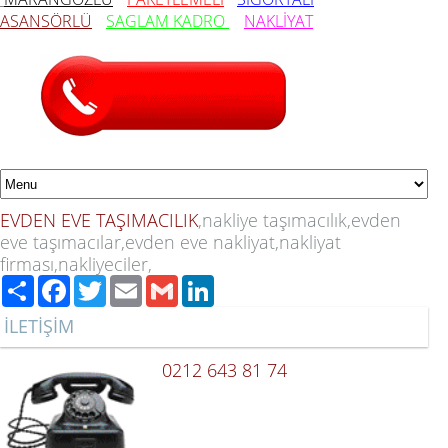
ASANSÖRLÜ
SAGLAM
KADRO
NAKLİYAT
EVDEN EVE TAŞIMACILIK
,nakliye taşımacılık,evden
eve taşımacılar,evden eve nakliyat,nakliyat
firması,nakliyeciler,
Paylaş
Facebook
Twitter
Email
Gmail
LinkedIn
İLETİŞİM
0212 643 81 74