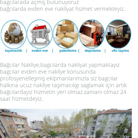
bagcılarada açmış bulunuyoruz
bağcılarda evden eve nakliyat hizmet vermekteyiz..
Bağcılar Nakliye
,bagcılarda nakliyat yapmaktayız
bagcılar evden eve nakliye konusunda
profosyenelleşmiş ekipmanlarımızla siz bagcılar
halkına ucuz nakliye taşımacılıgı saglamak için artık
bağcılardayız hizmetin yeri olmaz.zamanı olmaz 24
saat hizmetdeyiz..