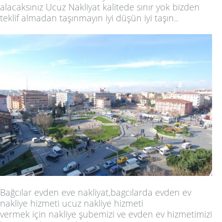
alacaksınız Ucuz Nakliyat kalitede sınır yok bizden
teklif almadan taşınmayın
iyi düşün iyi taşın..
Bağcılar evden eve nakliyat
,bagcılarda evden ev
nakliye hizmeti ucuz nakliye hizmeti
vermek için nakliye şubemizi ve evden ev hizmetimizi