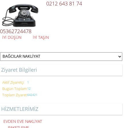
0212 643 81 74
05362724478
İYİ DÜŞÜN İYİ TAŞIN
Ziyaret Bilgileri
Aktif Ziyaretçi
1
Bugün Toplam
12
Toplam Ziyaret
642421
HİZMETLERİMİZ
EVDEN EVE NAKLİYAT
PAKETLEME