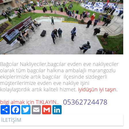
Bağcılar Nakliyeciler
,bagcılar evden eve nakliyeciler
olarak tüm bagcılar halkına ambalajlı marangozlu
ekiplerimizle artık bagcılar ilçesinde sizdegerli
müşterilerimize evden eve nakliye işini
kolaylaştırdık artık kaliteli hizmet.
iyidüşün iyi taşın.
05362724478
bilgi almak için TIKLAYIN..
Paylaş
Facebook
Twitter
Email
Gmail
LinkedIn
İLETİŞİM