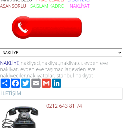
ASANSÖRLÜ
SAGLAM
KADRO
NAKLİYAT
NAKLİYE
,nakliyeci,nakliyat,nakliyatcı, evden eve
nakliyat, evden eve taşımacılar,evden eve.
nakliyeciler.nakliyatcılar,istanbul nakliyat
Paylaş
Facebook
Twitter
Email
Gmail
LinkedIn
İLETİŞİM
0212 643 81 74