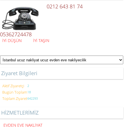
0212 643 81 74
05362724478
İYİ DÜŞÜN İYİ TAŞIN
Ziyaret Bilgileri
Aktif Ziyaretçi
2
Bugün Toplam
18
Toplam Ziyaret
642293
HİZMETLERİMİZ
EVDEN EVE NAKLİYAT