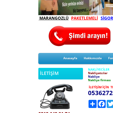
MARANGOZLÜ
PAKETLEMELİ
SİGOR
Anasayfa
Hakkımızda
Fo
NAKLİYECİLER
İLETİŞİM
Nakliyatcılar
Nakliye
Nakliye firması
İLETİŞİM İÇİN 
0536272
Paylaş
Face