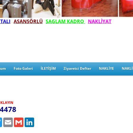
TALI
ASANSÖRLÜ
SAGLAM
KADRO
NAKLİYAT
rum
Foto Galeri
İLETİŞİM
Ziyaretci Defter
NAKLİYE
NAKLİ
TIKLAYIN
4478
book
Twitter
Email
Gmail
LinkedIn