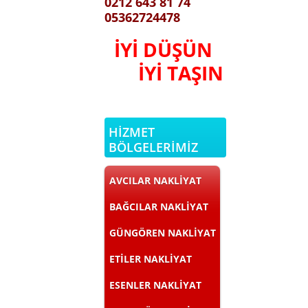
0212 643 81 74
05362724478
İYİ DÜŞÜN
İYİ TAŞIN
HİZMET
BÖLGELERİMİZ
AVCILAR NAKLİYAT
BAĞCILAR NAKLİYAT
GÜNGÖREN NAKLİYAT
ETİLER NAKLİYAT
ESENLER NAKLİYAT